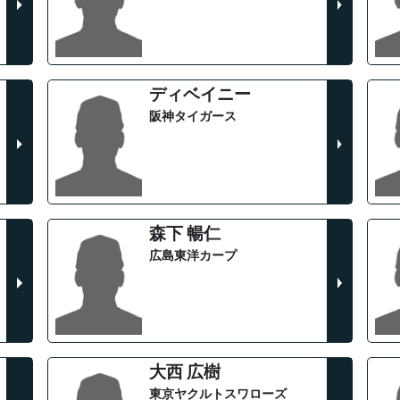
ディベイニー
阪神タイガース
森下 暢仁
広島東洋カープ
大西 広樹
東京ヤクルトスワローズ