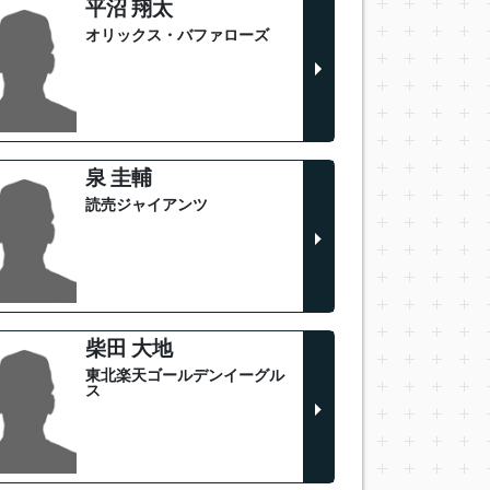
平沼 翔太
オリックス・バファローズ
泉 圭輔
読売ジャイアンツ
柴田 大地
東北楽天ゴールデンイーグル
ス