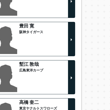
豊田 寛
阪神タイガース
塹江 敦哉
広島東洋カープ
高橋 奎二
東京ヤクルトスワローズ