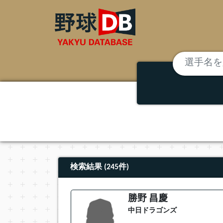
検索結果 (245件)
勝野 昌慶
中日ドラゴンズ