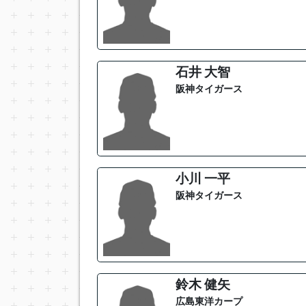
石井 大智
阪神タイガース
小川 一平
阪神タイガース
鈴木 健矢
広島東洋カープ