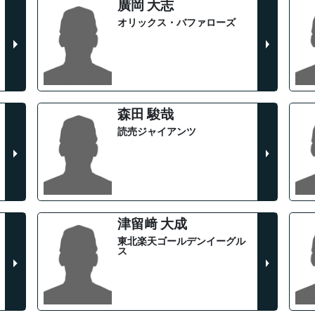
廣岡 大志
オリックス・バファローズ
森田 駿哉
読売ジャイアンツ
津留﨑 大成
東北楽天ゴールデンイーグル
ス