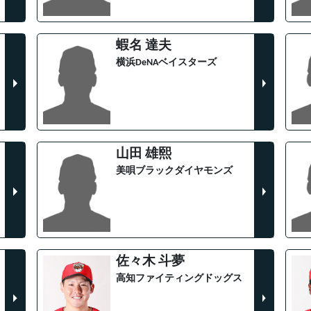
蝦名 達夫
横浜DeNAベイスターズ
山田 雄熙
美唄ブラックダイヤモンズ
佐々木 斗夢
高知ファイティングドッグス