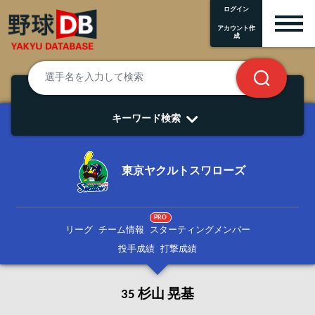
ログイン
アカウント作
成
キーワード検索
東京ヤクルトスワローズ
PRO
リーグ
チーム情報
スターティングメンバー
投手成績
打撃成績
35 杉山 晃基