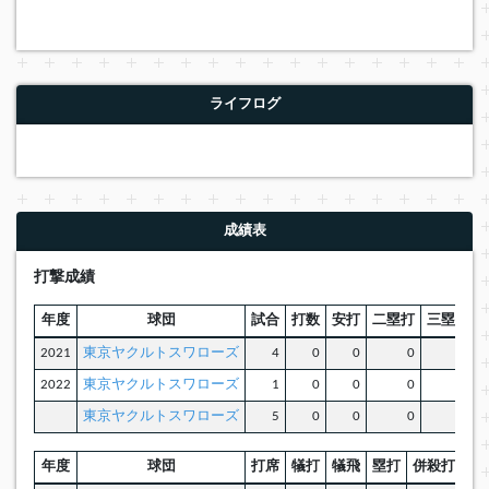
ライフログ
成績表
打撃成績
年度
球団
試合
打数
安打
二塁打
三塁打
2021
東京ヤクルトスワローズ
4
0
0
0
0
2022
東京ヤクルトスワローズ
1
0
0
0
0
東京ヤクルトスワローズ
5
0
0
0
0
年度
球団
打席
犠打
犠飛
塁打
併殺打
盗