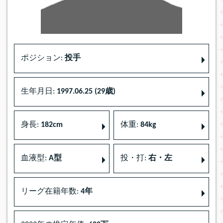
ポジション:
投手
生年月日:
1997.06.25 (29歳)
身長:
182cm
体重:
84kg
血液型:
A型
投・打:
右・左
リーグ在籍年数:
4年