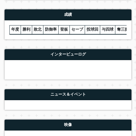
成績
年度
勝利
敗北
防御率
登板
セーブ
投球回
与四球
奪三振
W
インタービューログ
ニュース＆イベント
映像