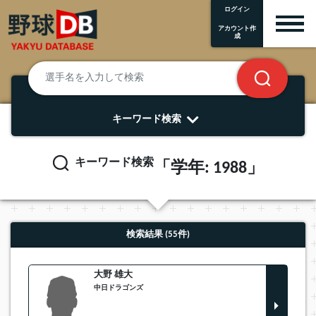
ログイン
アカウント作
成
キーワード検索
キーワード検索
「学年: 1988」
検索結果 (55件)
大野 雄大
中日ドラゴンズ