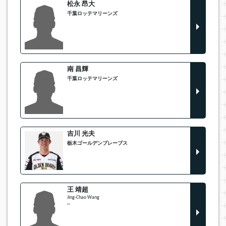
松永 昂大
千葉ロッテマリーンズ
南 昌輝
千葉ロッテマリーンズ
吉川 光夫
栃木ゴールデンブレーブス
王 靖超
Jing-Chao Wang
--