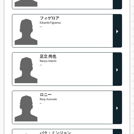
フィゲロア
Eduardo Figueroa
--
足立 尚也
Naoya Adachi
--
ロニー
Rony Acevedo
--
パク・ミンジョン