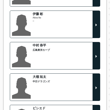
伊藤 彬
Akira Ito
--
中村 恭平
広島東洋カープ
大嶺 祐太
中日ドラゴンズ
ビシエド