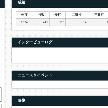
成績
年度
打数
安打
二塁打
三塁打
2024
441
113
14
インタービューログ
ニュース＆イベント
映像