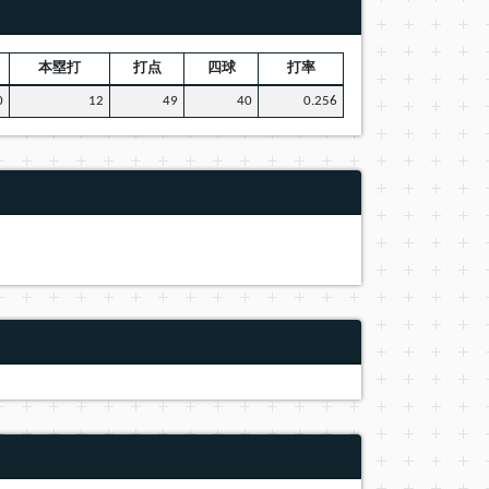
本塁打
打点
四球
打率
0
12
49
40
0.256