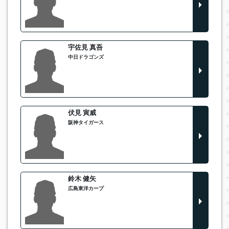
宇佐見 真吾
中日ドラゴンズ
伏見 寅威
阪神タイガース
鈴木 健矢
広島東洋カープ