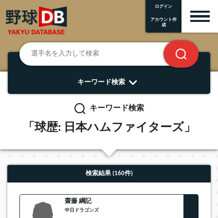
ログイン
アカウント作
成
キーワード検索
キーワード検索
「球歴: 日本ハムファイターズ」
検索結果 (160件)
齋藤 綱記
中日ドラゴンズ