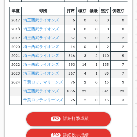
年度
球団
打席
犠打
犠飛
塁打
併殺打
盗塁
2017
埼玉西武ライオンズ
6
0
0
0
0
0
2018
埼玉西武ライオンズ
3
0
0
0
0
0
2019
埼玉西武ライオンズ
57
1
0
9
2
0
2020
埼玉西武ライオンズ
14
0
1
2
2
0
2021
埼玉西武ライオンズ
316
3
2
110
5
1
2022
埼玉西武ライオンズ
393
14
1
135
7
8
2023
埼玉西武ライオンズ
267
4
1
85
7
2
2024
千葉ロッテマリーンズ
76
2
0
15
3
0
埼玉西武ライオンズ
1056
22
5
341
23
11
千葉ロッテマリーンズ
76
2
0
15
3
0
詳細打撃成績
PRO
詳細投手成績
PRO