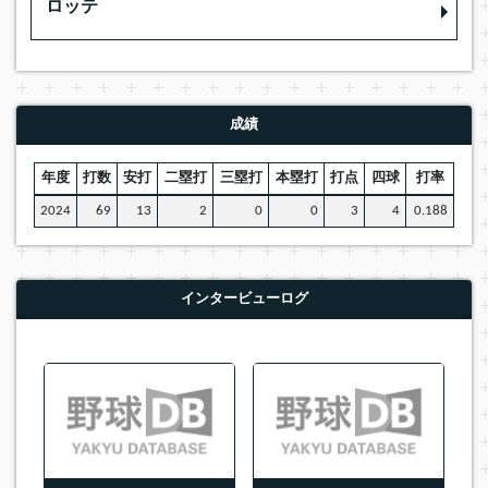
ロッテ
成績
年度
打数
安打
二塁打
三塁打
本塁打
打点
四球
打率
2024
69
13
2
0
0
3
4
0.188
インタービューログ