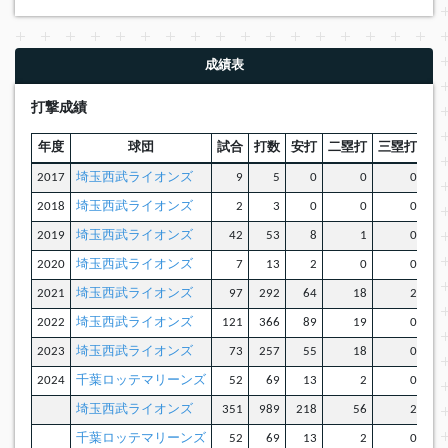
成績表
打撃成績
年度
球団
試合
打数
安打
二塁打
三塁打
本
2017
埼玉西武ライオンズ
9
5
0
0
0
2018
埼玉西武ライオンズ
2
3
0
0
0
2019
埼玉西武ライオンズ
42
53
8
1
0
2020
埼玉西武ライオンズ
7
13
2
0
0
2021
埼玉西武ライオンズ
97
292
64
18
2
2022
埼玉西武ライオンズ
121
366
89
19
0
2023
埼玉西武ライオンズ
73
257
55
18
0
2024
千葉ロッテマリーンズ
52
69
13
2
0
埼玉西武ライオンズ
351
989
218
56
2
千葉ロッテマリーンズ
52
69
13
2
0