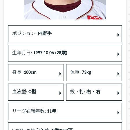
ポジション:
内野手
生年月日:
1997.10.06 (28歳)
身長:
180cm
体重:
73kg
血液型:
O型
投・打:
右・右
リーグ在籍年数:
11年