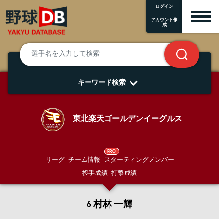
ログイン
アカウント作
成
キーワード検索
東北楽天ゴールデンイーグルス
PRO
リーグ
チーム情報
スターティングメンバー
投手成績
打撃成績
6 村林 一輝