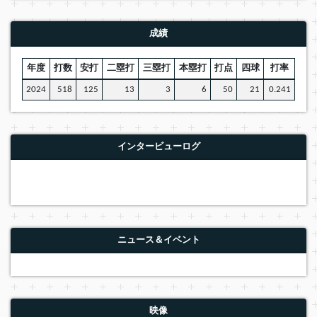
成績
年度
打数
安打
二塁打
三塁打
本塁打
打点
四球
打率
2024
518
125
13
3
6
50
21
0.241
インタービューログ
ニュース＆イベント
映像