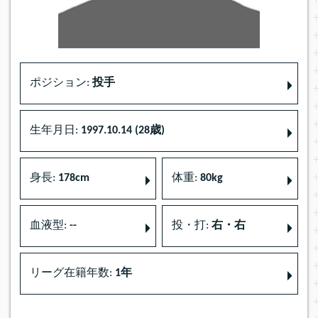
ポジション:
投手
生年月日:
1997.10.14 (28歳)
身長:
178cm
体重:
80kg
血液型:
--
投・打:
右・右
リーグ在籍年数:
1年