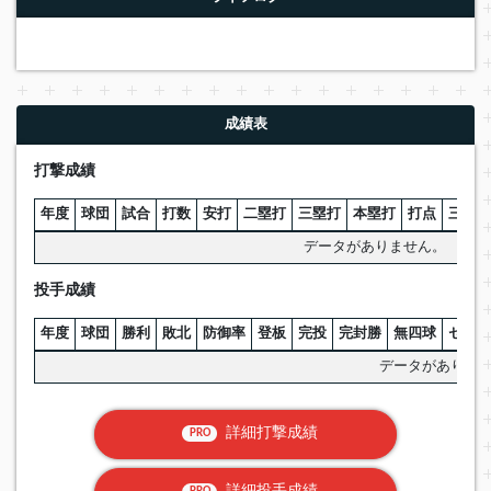
成績表
打撃成績
年度
球団
試合
打数
安打
二塁打
三塁打
本塁打
打点
三振
データがありません。
投手成績
年度
球団
勝利
敗北
防御率
登板
完投
完封勝
無四球
セーブ
データがありま
詳細打撃成績
PRO