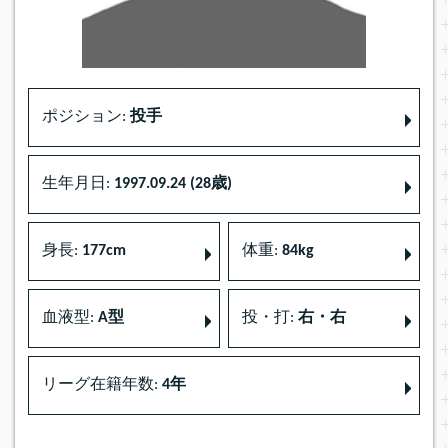
ポジション:
投手
生年月日:
1997.09.24 (28歳)
身長:
177cm
体重:
84kg
血液型:
A型
投・打:
右・右
リーグ在籍年数:
4年