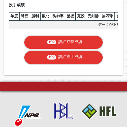
投手成績
年度
球団
勝利
敗北
防御率
登板
完投
完封勝
無四球
セーブ
データがありま
詳細打撃成績
PRO
詳細投手成績
PRO