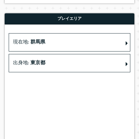
プレイエリア
現在地:
群馬県
出身地:
東京都