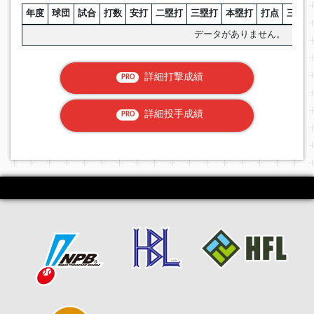
年度
球団
試合
打数
安打
二塁打
三塁打
本塁打
打点
三振
データがありません。
詳細打撃成績
PRO
詳細投手成績
PRO