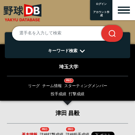
ログイン
アカウント作
成
キーワード検索
埼玉大学
PRO
リーグ
チーム情報
スターティングメンバー
投手成績
打撃成績
津田 昌毅
PRO
PRO
基本情報
詳細打撃成績
詳細投手成績