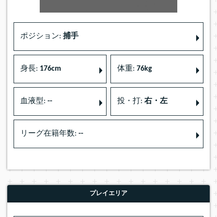
ポジション:
捕手
身長:
176cm
体重:
76kg
血液型:
--
投・打:
右・左
リーグ在籍年数:
--
プレイエリア