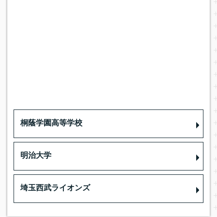
桐蔭学園高等学校
明治大学
埼玉西武ライオンズ