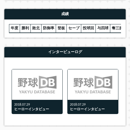
成績
年度
勝利
敗北
防御率
登板
セーブ
投球回
与四球
奪三振
W
インタービューログ
2018.07.29
2018.07.29
ヒーローインタビュー
ヒーローインタビュー