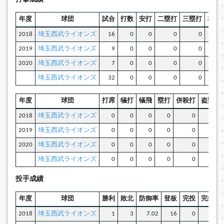
年度
球団
試合
打数
安打
二塁打
三塁打
本塁
2018
埼玉西武ライオンズ
16
0
0
0
0
2019
埼玉西武ライオンズ
9
0
0
0
0
2020
埼玉西武ライオンズ
7
0
0
0
0
埼玉西武ライオンズ
32
0
0
0
0
年度
球団
打席
犠打
犠飛
塁打
併殺打
盗塁
2018
埼玉西武ライオンズ
0
0
0
0
0
0
2019
埼玉西武ライオンズ
0
0
0
0
0
0
2020
埼玉西武ライオンズ
0
0
0
0
0
0
埼玉西武ライオンズ
0
0
0
0
0
0
投手成績
年度
球団
勝利
敗北
防御率
登板
完投
完封勝
2018
埼玉西武ライオンズ
1
3
7.02
16
0
0