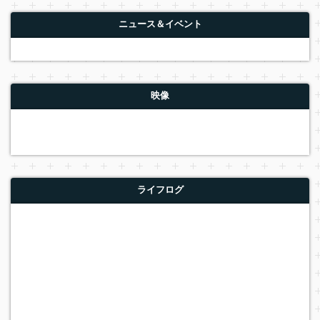
ニュース＆イベント
映像
ライフログ