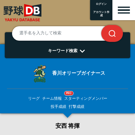
ログイン
アカウント作
成
キーワード検索
香川オリーブガイナース
PRO
リーグ
チーム情報
スターティングメンバー
投手成績
打撃成績
安西 将揮