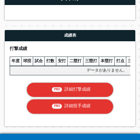
成績表
打撃成績
年度
球団
試合
打数
安打
二塁打
三塁打
本塁打
打点
三振
データがありません。
詳細打撃成績
PRO
詳細投手成績
PRO