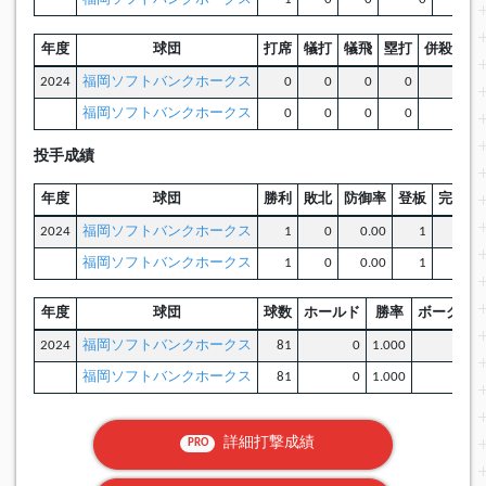
年度
球団
打席
犠打
犠飛
塁打
併殺打
2024
福岡ソフトバンクホークス
0
0
0
0
0
福岡ソフトバンクホークス
0
0
0
0
0
投手成績
年度
球団
勝利
敗北
防御率
登板
完投
2024
福岡ソフトバンクホークス
1
0
0.00
1
0
福岡ソフトバンクホークス
1
0
0.00
1
0
年度
球団
球数
ホールド
勝率
ボーク
暴
2024
福岡ソフトバンクホークス
81
0
1.000
0
福岡ソフトバンクホークス
81
0
1.000
0
詳細打撃成績
PRO