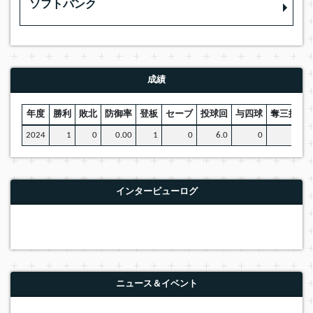
ソフトバンク
成績
年度
勝利
敗北
防御率
登板
セーブ
投球回
与四球
奪三振
W
2024
1
0
0.00
1
0
6.0
0
5
インタービューログ
ニュース＆イベント