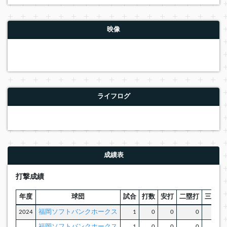
映像
ライフログ
成績表
打撃成績
年度
球団
試合
打数
安打
二塁打
三塁打
2024
福岡ソフトバンクホークス
1
0
0
0
0
福岡ソフトバンクホークス
1
0
0
0
0