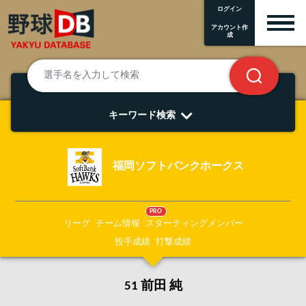
ログイン
アカウント作
成
キーワード検索
福岡ソフトバンクホークス
PRO
リーグ
チーム情報
スターティングメンバー
投手成績
打撃成績
51 前田 純