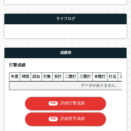
ライフログ
成績表
打撃成績
年度
球団
試合
打数
安打
二塁打
三塁打
本塁打
打点
三振
データがありません。
詳細打撃成績
PRO
詳細投手成績
PRO