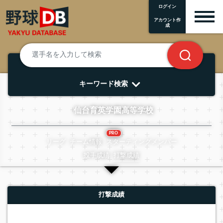
ログイン
アカウント作
成
キーワード検索
仙台育英学園高等学校
PRO
リーグ
チーム情報
スターティングメンバー
投手成績
打撃成績
打撃成績