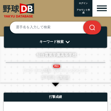
ログイン
アカウント作
成
キーワード検索
仙台育英学園高等学校
PRO
リーグ
チーム情報
スターティングメンバー
投手成績
打撃成績
打撃成績