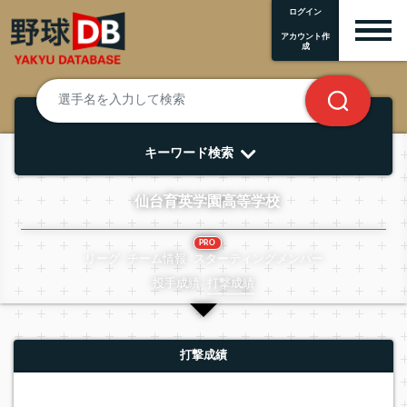
ログイン
アカウント作
成
キーワード検索
仙台育英学園高等学校
PRO
リーグ
チーム情報
スターティングメンバー
投手成績
打撃成績
打撃成績