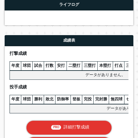
ライフログ
成績表
打撃成績
年度
球団
試合
打数
安打
二塁打
三塁打
本塁打
打点
三振
データがありません。
投手成績
年度
球団
勝利
敗北
防御率
登板
完投
完封勝
無四球
セーブ
データがありま
詳細打撃成績
PRO