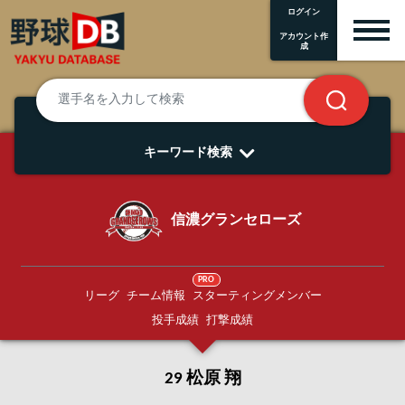
ログイン
アカウント作
成
キーワード検索
信濃グランセローズ
PRO
リーグ
チーム情報
スターティングメンバー
投手成績
打撃成績
29 松原 翔