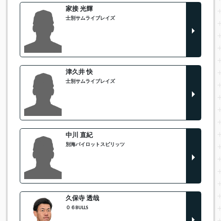
家接 光輝
士別サムライブレイズ
津久井 快
士別サムライブレイズ
中川 直紀
別海パイロットスピリッツ
久保寺 透哉
０６BULLS