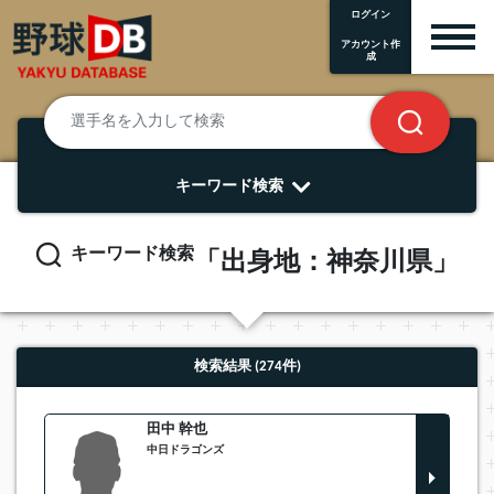
ログイン
アカウント作
成
キーワード検索
キーワード検索
「出身地：神奈川県」
検索結果 (274件)
田中 幹也
中日ドラゴンズ