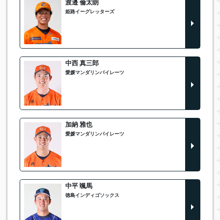
渡邉 倫太朗
姫路イーグレッターズ
中西 真三郎
愛媛マンダリンパイレーツ
加納 雅也
愛媛マンダリンパイレーツ
中平 颯馬
徳島インディゴソックス