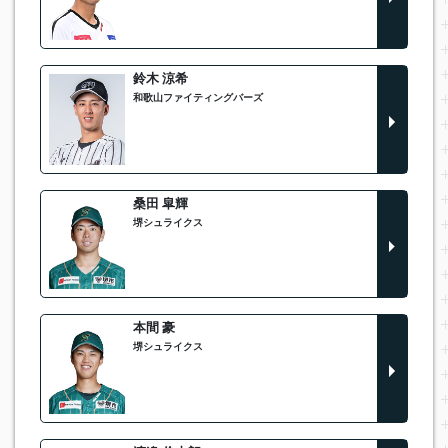
鈴木 涼希
和歌山ファイティングバーズ
桑田 皐輝
堺シュライクス
本間 豪
堺シュライクス