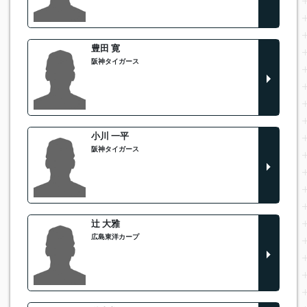
豊田 寛
阪神タイガース
小川 一平
阪神タイガース
辻 大雅
広島東洋カープ