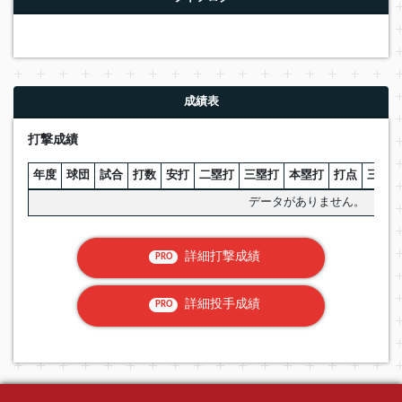
成績表
打撃成績
年度
球団
試合
打数
安打
二塁打
三塁打
本塁打
打点
三振
データがありません。
詳細打撃成績
PRO
詳細投手成績
PRO