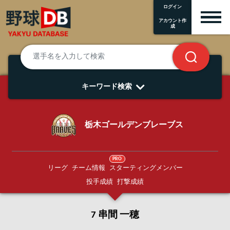
ログイン
アカウント作
成
キーワード検索
栃木ゴールデンブレーブス
PRO
リーグ
チーム情報
スターティングメンバー
投手成績
打撃成績
7 串間 一穂