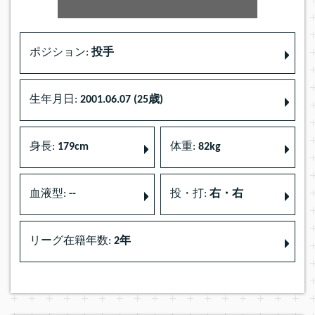
ポジション:
投手
生年月日:
2001.06.07 (25歳)
身長:
179cm
体重:
82kg
血液型:
--
投・打:
右・右
リーグ在籍年数:
2年