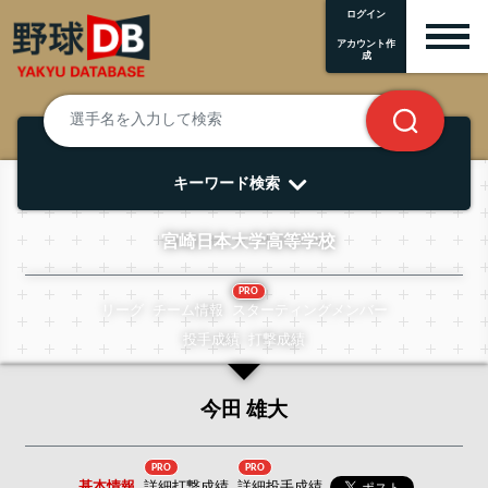
ログイン
アカウント作
成
キーワード検索
宮崎日本大学高等学校
PRO
リーグ
チーム情報
スターティングメンバー
投手成績
打撃成績
今田 雄大
PRO
PRO
基本情報
詳細打撃成績
詳細投手成績