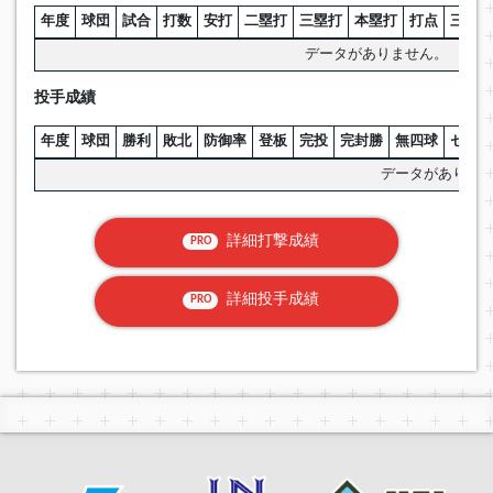
年度
球団
試合
打数
安打
二塁打
三塁打
本塁打
打点
三振
データがありません。
投手成績
年度
球団
勝利
敗北
防御率
登板
完投
完封勝
無四球
セーブ
データがありま
詳細打撃成績
PRO
詳細投手成績
PRO