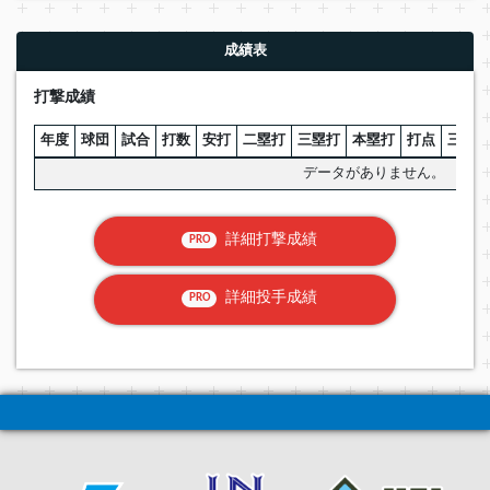
成績表
打撃成績
年度
球団
試合
打数
安打
二塁打
三塁打
本塁打
打点
三振
データがありません。
詳細打撃成績
PRO
詳細投手成績
PRO