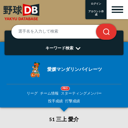
ログイン
アカウント作
成
キーワード検索
愛媛マンダリンパイレーツ
PRO
リーグ
チーム情報
スターティングメンバー
投手成績
打撃成績
51 三上 愛介