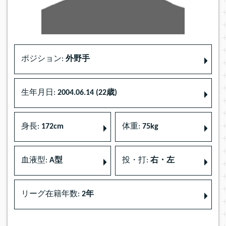
ポジション:
外野手
生年月日:
2004.06.14 (22歳)
身長:
172cm
体重:
75kg
血液型:
A型
投・打:
右・左
リーグ在籍年数:
2年