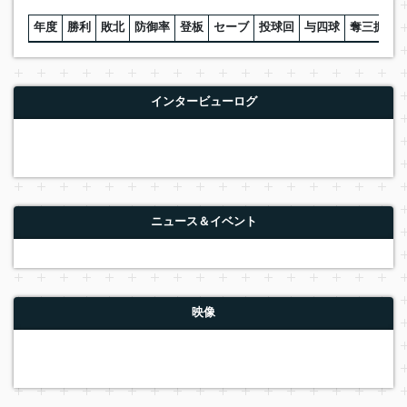
年度
勝利
敗北
防御率
登板
セーブ
投球回
与四球
奪三振
W
インタービューログ
ニュース＆イベント
映像