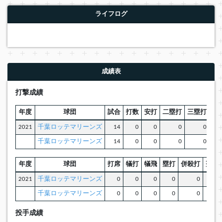
ライフログ
成績表
打撃成績
年度
球団
試合
打数
安打
二塁打
三塁打
本
2021
千葉ロッテマリーンズ
14
0
0
0
0
千葉ロッテマリーンズ
14
0
0
0
0
年度
球団
打席
犠打
犠飛
塁打
併殺打
盗塁
2021
千葉ロッテマリーンズ
0
0
0
0
0
0
千葉ロッテマリーンズ
0
0
0
0
0
0
投手成績