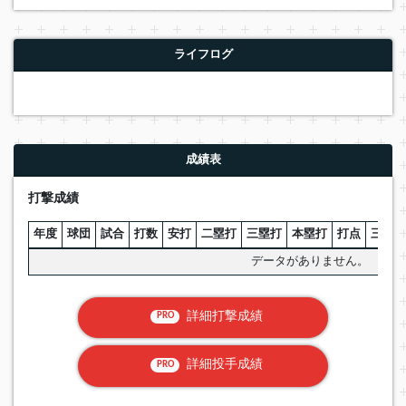
ライフログ
成績表
打撃成績
年度
球団
試合
打数
安打
二塁打
三塁打
本塁打
打点
三振
データがありません。
詳細打撃成績
PRO
詳細投手成績
PRO