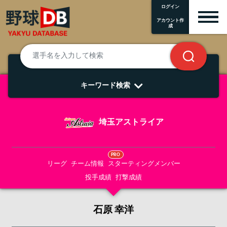
ログイン
アカウント作
成
キーワード検索
埼玉アストライア
PRO
リーグ
チーム情報
スターティングメンバー
投手成績
打撃成績
石原 幸洋