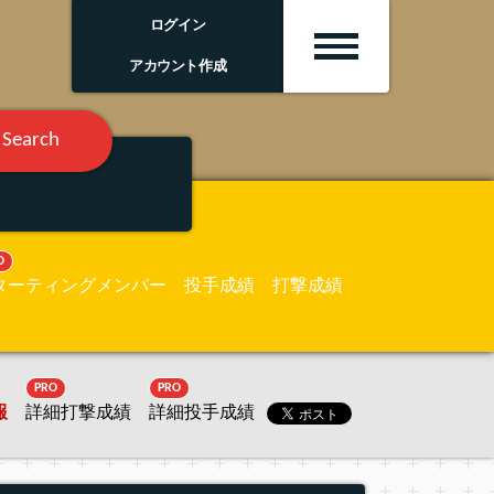
ログイン
アカウント作成
Search
O
ターティングメンバー
投手成績
打撃成績
PRO
PRO
報
詳細打撃成績
詳細投手成績