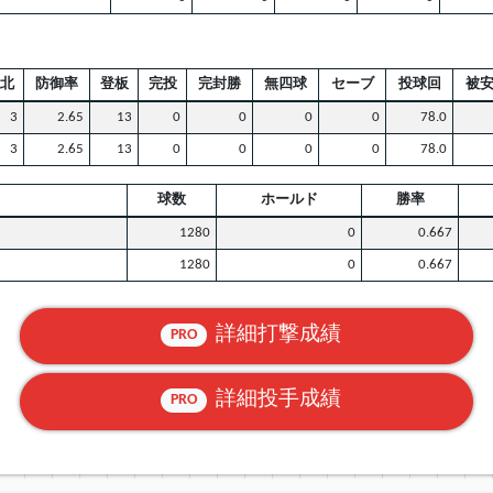
北
防御率
登板
完投
完封勝
無四球
セーブ
投球回
被
3
2.65
13
0
0
0
0
78.0
3
2.65
13
0
0
0
0
78.0
球数
ホールド
勝率
1280
0
0.667
1280
0
0.667
詳細打撃成績
PRO
詳細投手成績
PRO