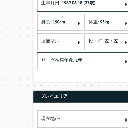
生年月日:
1989.06.18 (37歳)
身長:
190cm
体重:
95kg
血液型:
--
投・打:
左・左
リーグ在籍年数:
1年
プレイエリア
現在地:
--