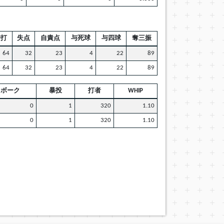
安打
失点
自責点
与死球
与四球
奪三振
64
32
23
4
22
89
64
32
23
4
22
89
ボーク
暴投
打者
WHIP
0
1
320
1.10
0
1
320
1.10