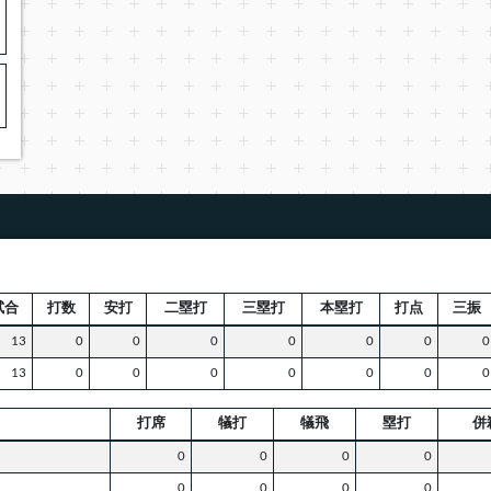
試合
打数
安打
二塁打
三塁打
本塁打
打点
三振
13
0
0
0
0
0
0
0
13
0
0
0
0
0
0
0
打席
犠打
犠飛
塁打
併
0
0
0
0
0
0
0
0