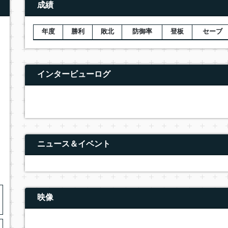
成績
年度
勝利
敗北
防御率
登板
セーブ
インタービューログ
ニュース＆イベント
映像