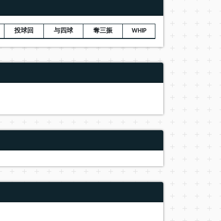
投球回
与四球
奪三振
WHIP