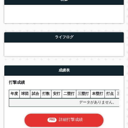
ライフログ
成績表
打撃成績
年度
球団
試合
打数
安打
二塁打
三塁打
本塁打
打点
三振
データがありません。
詳細打撃成績
PRO