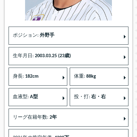
ポジション:
外野手
生年月日:
2003.03.25 (23歳)
身長:
182cm
体重:
88kg
血液型:
A型
投・打:
右・右
リーグ在籍年数:
2年