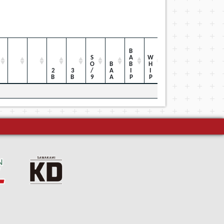
BABIP
SO/9
WHIP
BAA
2B
3B