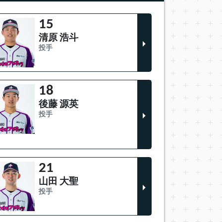
15
清原 浩斗
投手
18
後藤 源英
投手
21
山田 大聖
投手