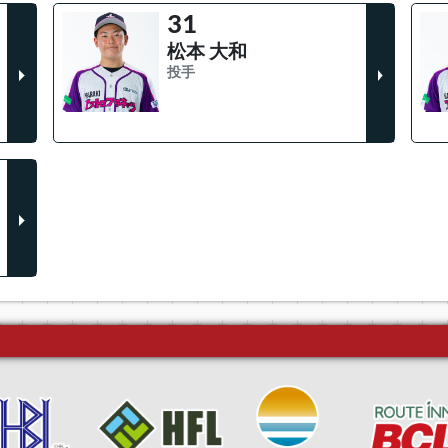
31
松本 大和
投手