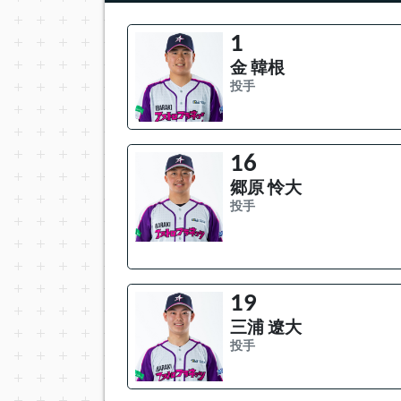
1
金 韓根
投手
16
郷原 怜大
投手
19
三浦 遼大
投手