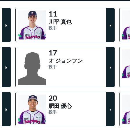
11
川平 真也
投手
17
オ ジョンフン
投手
20
肥田 優心
投手