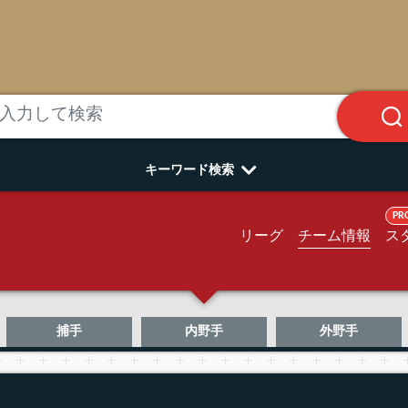
キーワード検索
PR
リーグ
チーム情報
ス
捕手
内野手
外野手