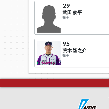
29
武田 稜平
投手
95
荒木 隆之介
投手