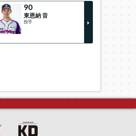
90
東恩納 音
投手