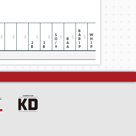
BABIP
SO/9
WHIP
BAA
2B
3B