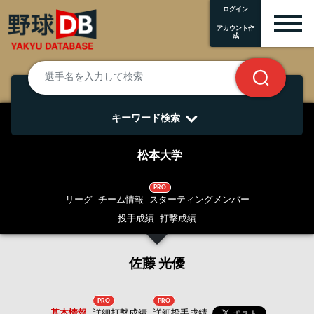
ログイン
アカウント作
成
キーワード検索
松本大学
PRO
リーグ
チーム情報
スターティングメンバー
投手成績
打撃成績
佐藤 光優
PRO
PRO
基本情報
詳細打撃成績
詳細投手成績