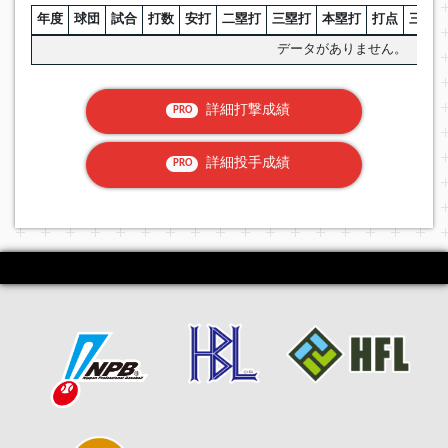
年度
球団
試合
打数
安打
二塁打
三塁打
本塁打
打点
三振
データがありません。
詳細打撃成績
PRO
詳細投手成績
PRO