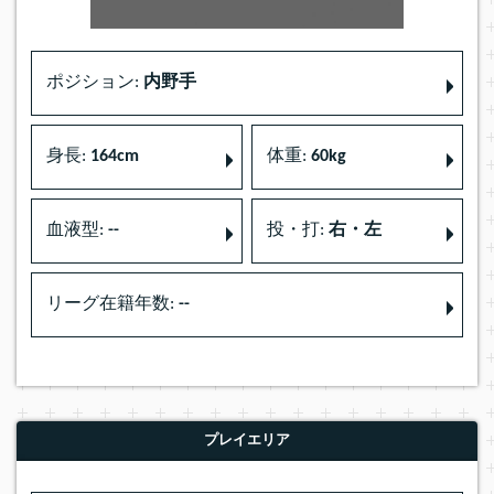
ポジション:
内野手
身長:
164cm
体重:
60kg
血液型:
--
投・打:
右・左
リーグ在籍年数:
--
プレイエリア