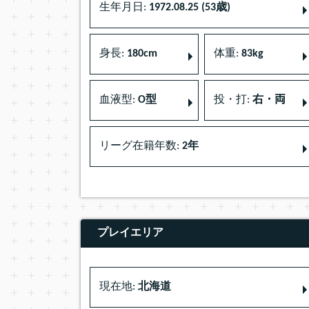
生年月日:
1972.08.25 (53歳)
身長:
180cm
体重:
83kg
血液型:
O型
投・打:
右・両
リーグ在籍年数:
2年
プレイエリア
現在地:
北海道