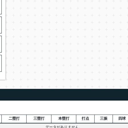
二塁打
三塁打
本塁打
打点
三振
四球
データがありません。