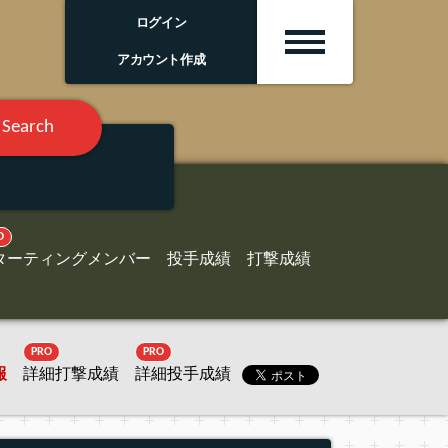
ログイン
アカウント作成
Search
O
ターティングメンバー
投手成績
打撃成績
PRO
PRO
報
詳細打撃成績
詳細投手成績