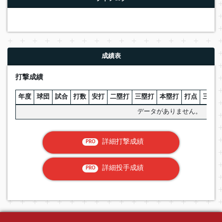
成績表
打撃成績
年度
球団
試合
打数
安打
二塁打
三塁打
本塁打
打点
三振
データがありません。
詳細打撃成績
PRO
詳細投手成績
PRO