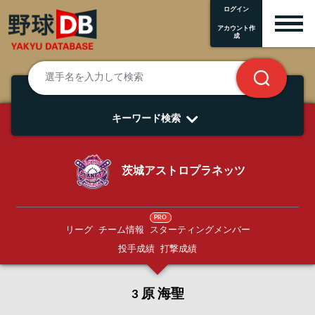
ログイン
アカウント作
成
キーワード検索
茨城アストロプラネッツ
PRO
リーグ
チーム情報
スターティングメンバー
投手成績
打撃成績
3 原 海聖