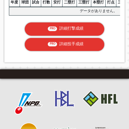
年度
球団
試合
打数
安打
二塁打
三塁打
本塁打
打点
三振
データがありません。
詳細打撃成績
PRO
詳細投手成績
PRO