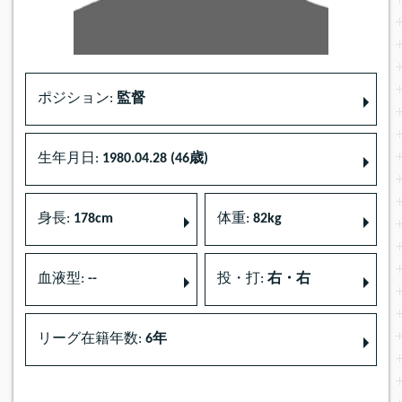
ポジション:
監督
生年月日:
1980.04.28 (46歳)
身長:
178cm
体重:
82kg
血液型:
--
投・打:
右・右
リーグ在籍年数:
6年