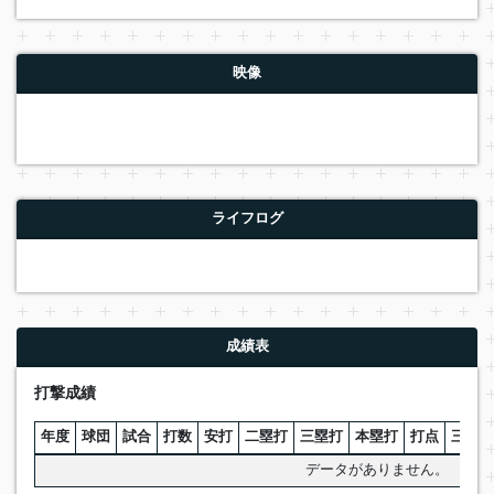
映像
ライフログ
成績表
打撃成績
年度
球団
試合
打数
安打
二塁打
三塁打
本塁打
打点
三振
データがありません。