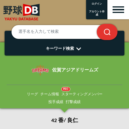
ログイン
アカウント作
成
キーワード検索
佐賀アジアドリームズ
PRO
リーグ
チーム情報
スターティングメンバー
投手成績
打撃成績
42 香/ 良仁