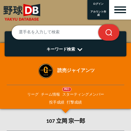
ログイン
アカウント作
成
キーワード検索
読売ジャイアンツ
PRO
リーグ
チーム情報
スターティングメンバー
投手成績
打撃成績
107 立岡 宗一郎