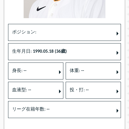
ポジション:
生年月日:
1990.05.18 (36歳)
身長:
--
体重:
--
血液型:
--
投・打:
--
リーグ在籍年数:
--