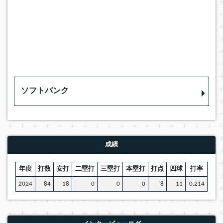
ソフトバンク
成績
年度
打数
安打
二塁打
三塁打
本塁打
打点
四球
打率
2024
84
18
0
0
0
8
11
0.214