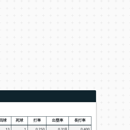
四球
死球
打率
出塁率
長打率
13
1
0.250
0.318
0.400