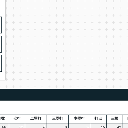
打数
安打
二塁打
三塁打
本塁打
打点
三振
140
35
6
0
5
16
42