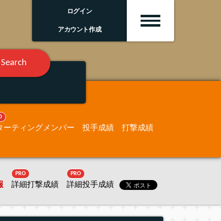
ログイン
アカウント作成
Search
O
ターティングメンバー
投手成績
打撃成績
PRO
PRO
報
詳細打撃成績
詳細投手成績