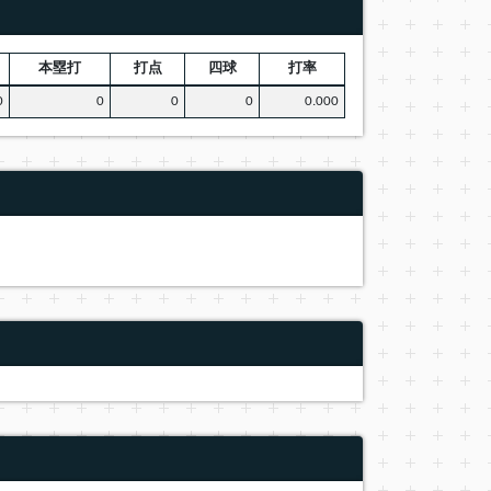
本塁打
打点
四球
打率
0
0
0
0
0.000