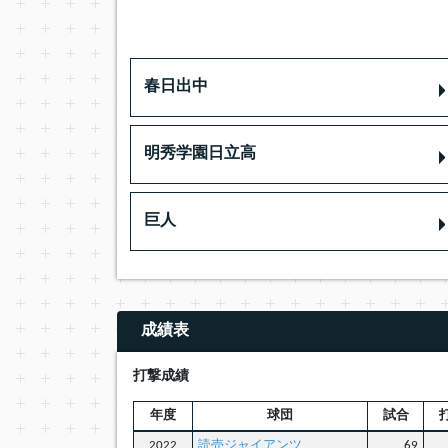
春日出中
明秀学園日立高
巨人
成績表
打撃成績
年度
球団
試合
2022
読売ジャイアンツ
69