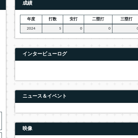
成績
年度
打数
安打
二塁打
三塁打
2024
5
0
0
インタービューログ
ニュース＆イベント
映像