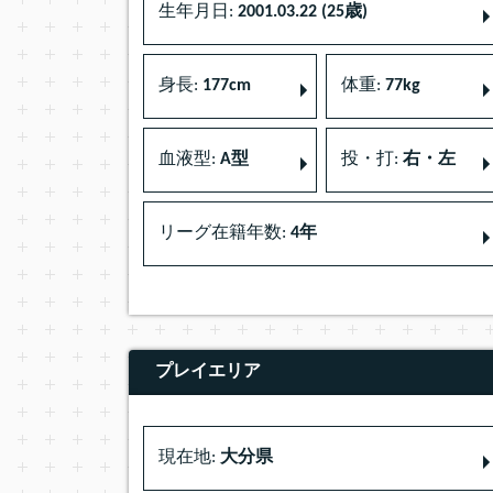
生年月日:
2001.03.22 (25歳)
身長:
177cm
体重:
77kg
血液型:
A型
投・打:
右・左
リーグ在籍年数:
4年
プレイエリア
現在地:
大分県