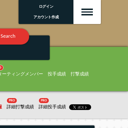
ログイン
アカウント作成
Search
O
ターティングメンバー
投手成績
打撃成績
PRO
PRO
報
詳細打撃成績
詳細投手成績