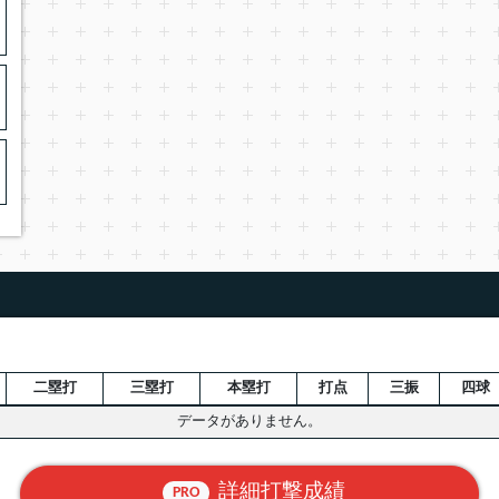
二塁打
三塁打
本塁打
打点
三振
四球
データがありません。
詳細打撃成績
PRO