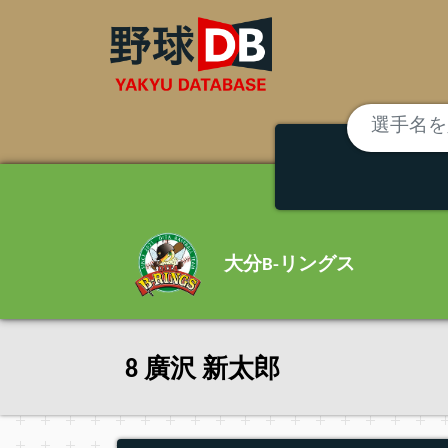
大分B-リングス
8 廣沢 新太郎