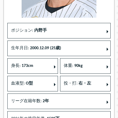
ポジション:
内野手
生年月日:
2000.12.09 (25歳)
身長:
173cm
体重:
90kg
血液型:
O型
投・打:
右・左
リーグ在籍年数:
2年