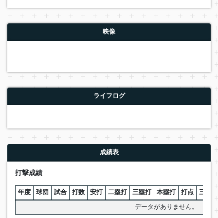
映像
ライフログ
成績表
打撃成績
年度
球団
試合
打数
安打
二塁打
三塁打
本塁打
打点
三振
データがありません。