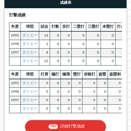
成績表
打撃成績
年度
球団
試合
打数
安打
二塁打
三塁打
本塁打
打点
1995
ダイエー
14
0
0
0
0
0
0
1996
ダイエー
2
0
0
0
0
0
0
1997
ダイエー
6
0
0
0
0
0
0
ダイエー
22
0
0
0
0
0
0
年度
球団
打席
犠打
犠飛
塁打
併殺打
盗塁
盗塁刺
OP
1995
ダイエー
0
0
0
0
0
0
0
0.0
1996
ダイエー
0
0
0
0
0
0
0
0.0
1997
ダイエー
0
0
0
0
0
0
0
0.0
ダイエー
0
0
0
0
0
0
0
0.0
詳細打撃成績
PRO