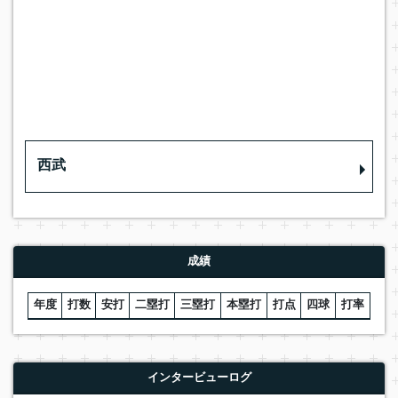
西武
成績
年度
打数
安打
二塁打
三塁打
本塁打
打点
四球
打率
インタービューログ