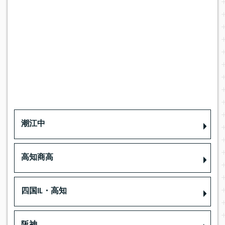
潮江中
高知商高
四国IL・高知