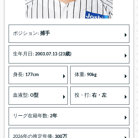
ポジション:
捕手
生年月日:
2003.07.13 (23歳)
身長:
177cm
体重:
90kg
血液型:
O型
投・打:
右・左
リーグ在籍年数:
2年
2026年の推定年俸:
300万