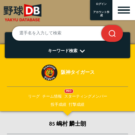
ログイン
アカウント作
成
キーワード検索
阪神タイガース
PRO
リーグ
チーム情報
スターティングメンバー
投手成績
打撃成績
85 嶋村 麟士朗