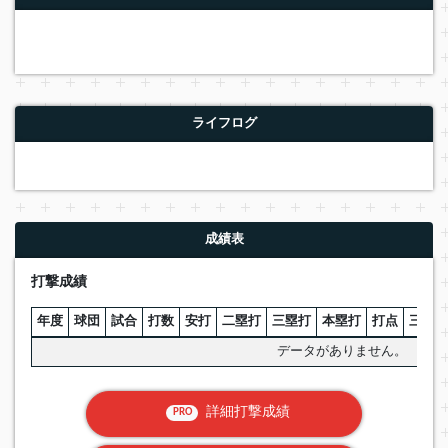
ライフログ
成績表
打撃成績
年度
球団
試合
打数
安打
二塁打
三塁打
本塁打
打点
三振
データがありません。
詳細打撃成績
PRO