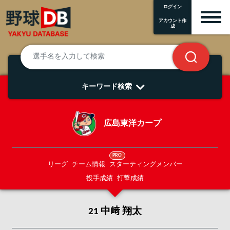
ログイン
アカウント作
成
キーワード検索
広島東洋カープ
PRO
リーグ
チーム情報
スターティングメンバー
投手成績
打撃成績
21 中﨑 翔太