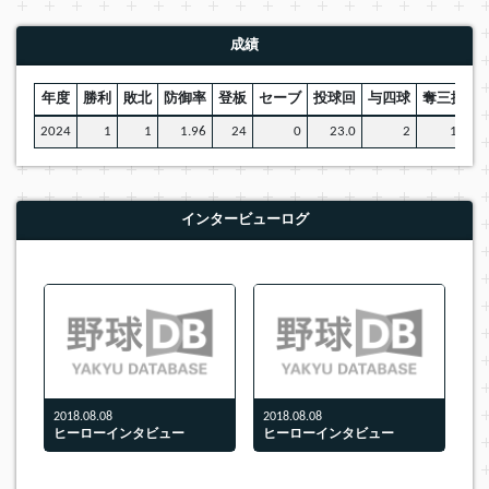
成績
年度
勝利
敗北
防御率
登板
セーブ
投球回
与四球
奪三振
W
2024
1
1
1.96
24
0
23.0
2
16
インタービューログ
2018.08.08
2018.08.08
ヒーローインタビュー
ヒーローインタビュー