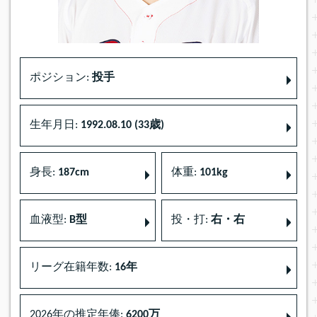
ポジション:
投手
生年月日:
1992.08.10 (33歳)
身長:
187cm
体重:
101kg
血液型:
B型
投・打:
右・右
リーグ在籍年数:
16年
2026年の推定年俸:
6200万