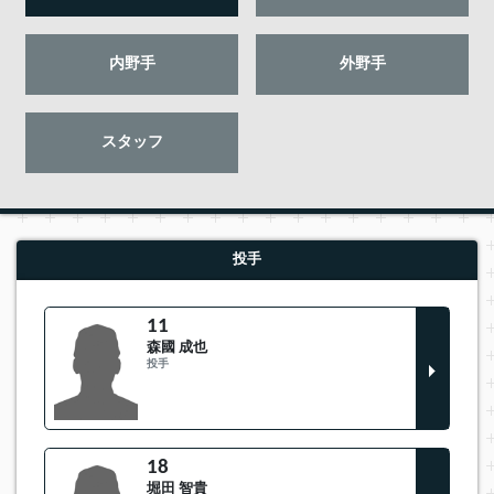
内野手
外野手
スタッフ
投手
11
森國 成也
投手
18
堀田 智貴