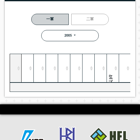
一軍
二軍
2005
セーブ