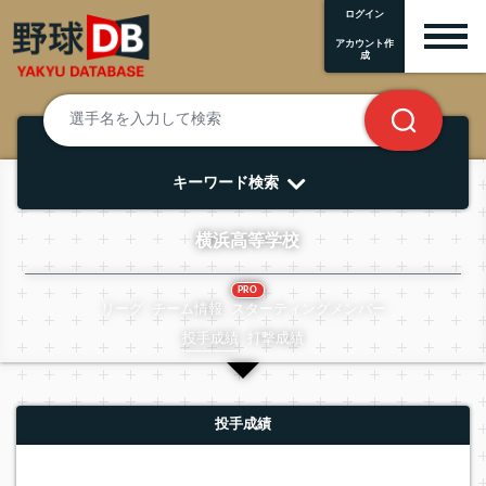
ログイン
アカウント作
成
キーワード検索
横浜高等学校
PRO
リーグ
チーム情報
スターティングメンバー
投手成績
打撃成績
投手成績