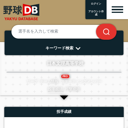
ログイン
アカウント作
成
キーワード検索
日本文理高等学校
PRO
リーグ
チーム情報
スターティングメンバー
投手成績
打撃成績
投手成績