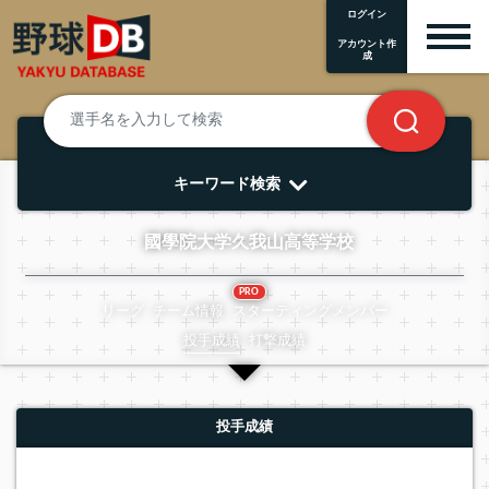
ログイン
アカウント作
成
キーワード検索
國學院大学久我山高等学校
PRO
リーグ
チーム情報
スターティングメンバー
投手成績
打撃成績
投手成績