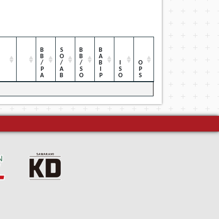
BB/PA
SO/AB
BB/SO
BABIP
ISO
OPS