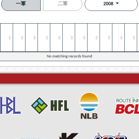
一軍
二軍
2008
No matching records found