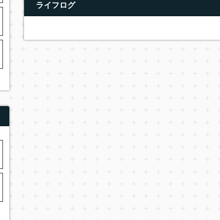
ライフログ