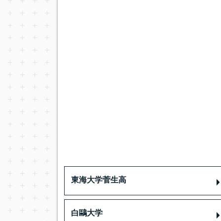
東海大学菅生高
白鷗大学