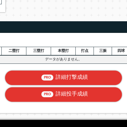
二塁打
三塁打
本塁打
打点
三振
四球
データがありません。
詳細打撃成績
PRO
詳細投手成績
PRO