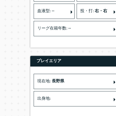
血液型:
--
投・打:
右・右
リーグ在籍年数:
--
プレイエリア
現在地:
長野県
出身地: