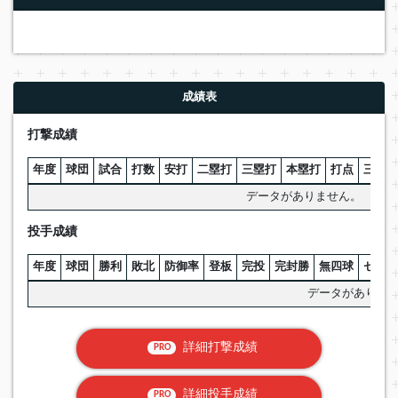
成績表
打撃成績
年度
球団
試合
打数
安打
二塁打
三塁打
本塁打
打点
三振
データがありません。
投手成績
年度
球団
勝利
敗北
防御率
登板
完投
完封勝
無四球
セーブ
データがありま
詳細打撃成績
PRO
詳細投手成績
PRO